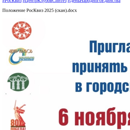
#РосКвиз
#ЦентрКлубовСинтез
#ДеньНародногоЕдинства
Положение РосКвиз 2025 (скан)
.docx