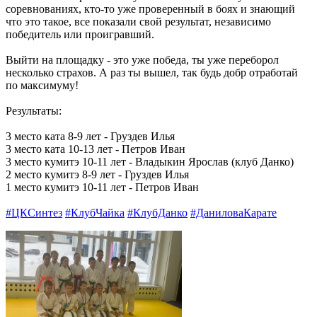
соревнованиях, кто-то уже проверенный в боях и знающий
что это такое, все показали свой результат, независимо
победитель или проигравший.
Выйти на площадку - это уже победа, ты уже переборол
несколько страхов. А раз ты вышел, так будь добр отработай
по максимуму!
Результаты:
3 место ката 8-9 лет - Груздев Илья
3 место ката 10-13 лет - Петров Иван
3 место кумитэ 10-11 лет - Владыкин Ярослав (клуб Данко)
2 место кумитэ 8-9 лет - Груздев Илья
1 место кумитэ 10-11 лет - Петров Иван
#ЦКСинтез
#КлубЧайка
#КлубДанко
#ДаниловаКарате