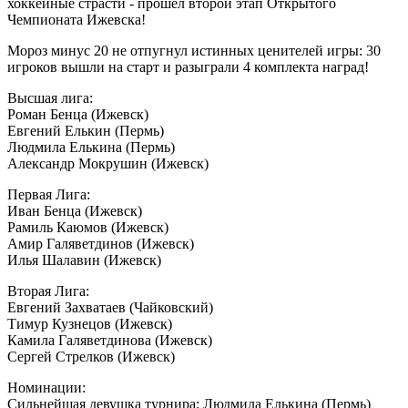
хоккейные страсти - прошел второй этап Открытого
Чемпионата Ижевска!
Мороз минус 20 не отпугнул истинных ценителей игры: 30
игроков вышли на старт и разыграли 4 комплекта наград!
Высшая лига:
Роман Бенца (Ижевск)
Евгений Елькин (Пермь)
Людмила Елькина (Пермь)
Александр Мокрушин (Ижевск)
Первая Лига:
Иван Бенца (Ижевск)
Рамиль Каюмов (Ижевск)
Амир Галяветдинов (Ижевск)
Илья Шалавин (Ижевск)
Вторая Лига:
Евгений Захватаев (Чайковский)
Тимур Кузнецов (Ижевск)
Камила Галяветдинова (Ижевск)
Сергей Стрелков (Ижевск)
Номинации:
Сильнейшая девушка турнира: Людмила Елькина (Пермь)