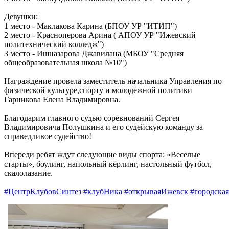
Девушки:
1 место - Маклакова Карина (БПОУ УР "ИТИП")
2 место - Красноперова Арина ( АПОУ УР "Ижевский
политехнический колледж")
3 место - Ишназарова Джавилана (МБОУ "Средняя
общеобразовательная школа №10")
Награждение провела заместитель начальника Управления по
физической культуре,спорту и молодежной политики
Гарникова Елена Владимировна.
Благодарим главного судью соревнований Сергея
Владимировича Полушкина и его судейскую команду за
справедливое судейство!
Впереди ребят ждут следующие виды спорта: «Веселые
старты», боулинг, напольный кёрлинг, настольный футбол,
скалолазание.
#ЦентрКлубовСинтез
#клубНика
#открываяИжевск
#городска