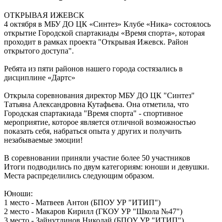
ОТКРЫВАЯ ИЖЕВСК
4 октября в МБУ ДО ЦК «Синтез» Клубе «Ника» состоялось
открытие Городской спартакиады «Время спорта», которая
проходит в рамках проекта "Открывая Ижевск. Район
открытого доступа".
Ребята из пяти районов нашего города состязались в
дисциплине «Дартс»
Открыла соревнования директор МБУ ДО ЦК "Синтез"
Татьяна Александровна Кутафьева. Она отметила, что
Городская спартакиада "Время спорта" - спортивное
мероприятие, которое является отличной возможностью
показать себя, набраться опыта у других и получить
незабываемые эмоции!
В соревновании приняли участие более 50 участников
Итоги подводились по двум категориям: юноши и девушки.
Места распределились следующим образом.
Юноши:
1 место - Матвеев Антон (БПОУ УР "ИТИП")
2 место - Макаров Кирилл (ГКОУ УР "Школа №47")
3 место - Зайнутдинов Николай (БПОУ УР "ИТИП")