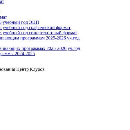
ат
т
рмат
26 учебный год ЭЦП
6 учебный год графический формат
6 учебный год гипертекстовый формат
ивающим программам 2025-2026 уч.год
вивающих программах 2025-2026 уч.год
раммы 2024-2025
зования Центр Клубов